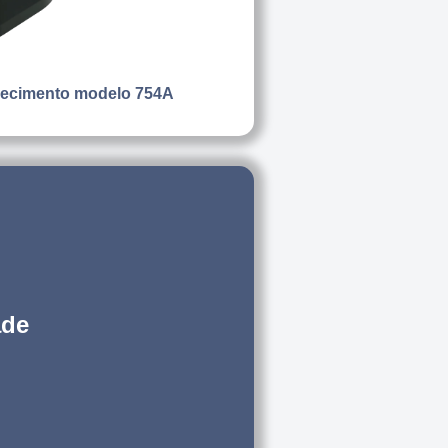
uecimento modelo 754A
ade