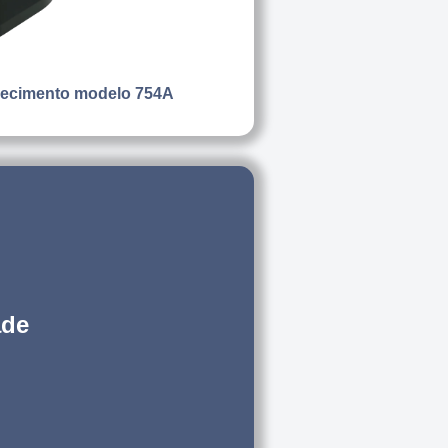
uecimento modelo 754A
ade