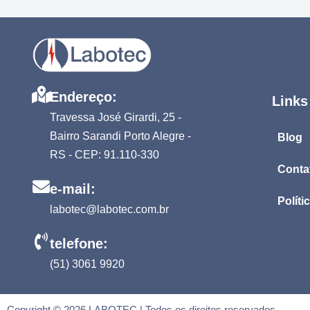
Endereço:
Links
Travessa José Girardi, 25 -
Bairro Sarandi Porto Alegre -
Blog
RS - CEP: 91.110-330
Conta
e-mail:
Políti
labotec@labotec.com.br
telefone:
(51) 3061 9920
Copyright © 2026 LABOTEC | Todos os direitos reservados